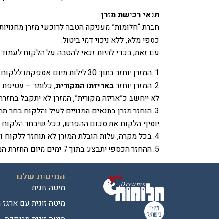
תנאי רכישת מזרן
כספי מלא, ללא ניכוי דמי ביטול.
עם זאת, בכדי להיות זכאי להטבה על הלקוח לעמוד
המזרן יוחזר בתוך 30 לילות מיום אספקתו ללקוח ולא יאוחר מכך. בתום פרק זמן זה תפקע ההטבה ולא ניתן יהיה להחזיר את המוצר.
המזרן יוחזר
באריזתו המקורית
, כלומר – עטיפת 
לא ייחשב כ”אריזה מקורית”, המזרן לא יתקבל בחזרה 
הוחזר מזרן בתנאים המנויים לעיל והלקוח בחר תח
יוסיף הלקוח את סכום ההפרש, ככל שיבחר הלקוח מז
בכל מקרה, עלות הובלת המזרן לא תוחזר ללקוח 
ההחזר הכספי יתבצע בתוך 7 ימים מיום החזרת המזרן.
המיטות שלנו
מיטה זוגית
מיטה זוגית עם ארגז 