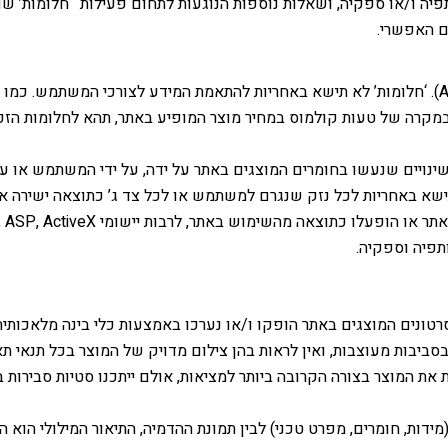
פיה ו/או ספקיה, ושאלות נוספות הנוגעות לתחום פעילות ‘חלומות’ שו
ם האפשרי.
המידע המוצע לציבור באתר הינו “כמות שהוא” (As is). ‘חלומות’ לא תישא באחריות להתאמת המידע לצ
במקרה של טעות קולמוס במחיר מוצר המופיע באתר, תהא לחלומות הזכ
ינויים שנעשו בחומרים המוצגים באתר על ידה, על ידי המשתמש או על
ישא באחריות לכל נזק שנגרם למשתמש או לכל צד ג’ כתוצאה ישירה א
ותפיה וספקיה.
אתר הופקו ו/או נערכו באמצעות כלי בינה מלאכותית (AI) והם מהווים הדמיה ויזואלית בלב
יבות מעוצבות, ואין לראות בהן צילום מדויק של המוצר בכל תנאי תא
המוצר בצורה הקרובה ביותר למציאות, אולם ייתכנו סטיות סבירות ב
ידות, חומרים, מפרט טכני) לבין תמונת ההדמיה, התיאור המילולי הוא ה