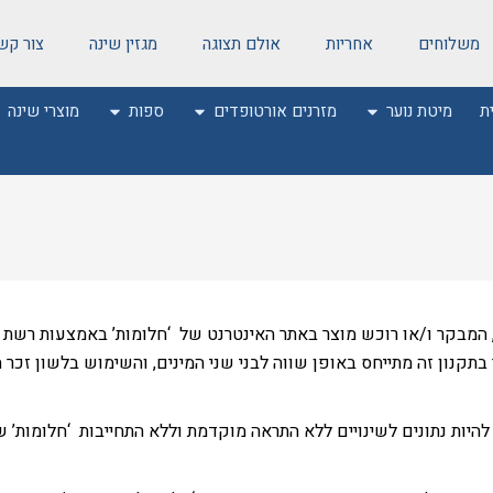
משלוחים
אחריות
אולם תצוגה
מגזין שינה
צור קש
ת
מיטת נוער
מזרנים אורטופדים
ספות
מוצרי שינה
מבקר ו/או רוכש מוצר באתר האינטרנט של ‘חלומות’ באמצעות רשת ה
בתקנון זה מתייחס באופן שווה לבני שני המינים, והשימוש בלשון זכר 
להיות נתונים לשינויים ללא התראה מוקדמת וללא התחייבות ‘חלומות’ 