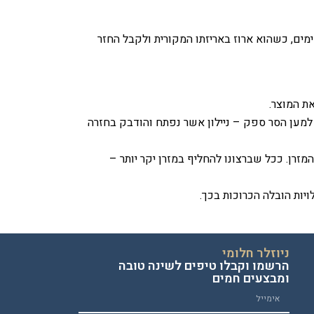
רת “חלומות” מעניקה הטבה לרוכשי מזרן מחנויות הרשת במסגרתה ניתנת לרוכש הזכות להחזיר את המזרן לחנות בתוך 30 ימים, כשהוא ארוז באריזתו המקורית ולקבל החזר
 למען הסר ספק – ניילון אשר נפתח והודבק בחזרה
זרן. ככל שברצונו להחליף במזרן יקר יותר –
ויות הובלה הכרוכות בכך
.
ניוזלר חלומי
הרשמו וקבלו טיפים לשינה טובה
ומבצעים חמים