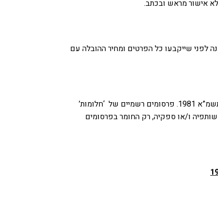
ללא אישור מראש ובכתב.
נה לפני שייקבעו כל הפרטים ומחיר ההובלה עם
מידע אישי שנמסר ל ‘חלומות’ שותפיה ו/או ספקיה באמצעות אתר זה, יישמר בסוד בהתאם להוראות חוק הגנת הפרטיות, התשמ”א 1981. פרסומים רשמיים של ‘חלומות’
שותפיה ו/או ספקיה, רק החומר בפרסומים