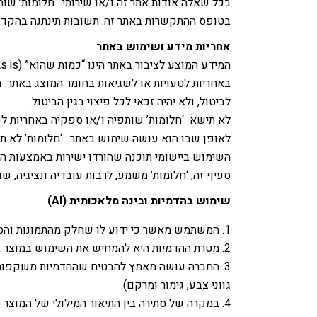
בכל שאלה אודות אתר זה ו/או שירותי ‘חלומות’ שות
בטופס ההתקשרות באתר זה. תשובות תינתנה בהקד
אחריות מידע ושימוש באתר
באחריות לטעויות או לשגיאות בחומר המוצג באתר. 
לביטול, ולא יהיה זכאי לכל פיצוי בגין הביטול.
לא תישא ‘חלומות’ שותפיה ו/או ספקיה באחריות לש
לאופן שבו הוא עושה שימוש באתר. ‘חלומות’ לא ת
סעיף זה, ‘חלומות’ משמע, לרבות עובדיה ונציגיה, ש
שימוש בהדמיות ובינה מלאכותית (AI)
המשתמש מאשר כי ידוע לו שחלק מהתמונות והסרטונים המוצגים ב
מטרת ההדמיות היא להמחיש את השימוש במוצר בסב
החברה עושה מאמץ להבטיח שההדמיות משקפות את 
גווני צבע, גימור ומרקם).
במקרה של סתירה בין התיאור המילולי של המוצר (מ