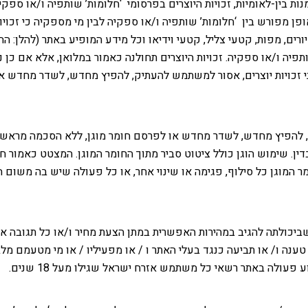
מנות בין-לאומיות, זכויות היוצרים בפרסומי ‘חלומות’ שותפיה ו/או ספק
ן מפורש בין ‘חלומות’ שותפיה ו/או ספקיה לבין מי מספקיה כי זכויות 
ורים, מפות, קטעי צליל, קטעי וידיאו וכל מידע המופיע באתר (להלן: החו
תפיה ו/או ספקיה. זכויות היוצרים תחולנה כאמור במלואן, אלא אם כן נק
ני זכויות יוצרים, אסור למשתמש להעתיק, להפיץ מחדש, לשדר מחדש 
יק, להפיץ מחדש, לשדר מחדש או לפרסם חומר מוגן, ללא הסכמה מר
ין. שימוש הוגן כולל ציטוט סביר מתוך החומר המוגן. המצטט כאמור חי
 המוגן כל סילוף, פגימה או שינוי אחר, או כל פעולה שיש בה משום 
ביכולתה להגיב במהירות האפשרית במתן הצעת מחיר ו/או כל תגובה אח
 טענה ו/ או תביעה כנגד בעלי האתר ו / או מפעיליו / או מי מטעמם מל
 פעולה באתר רשאי כל משתמש אזרח ישראל שגילו מעל 18 שנים.