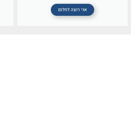
ב
.
ב
ה
י
.
ל
ה
ט
מ
ש
ח
ק
מ
ד
ת
אני רוצה לחלום
ח
ב
ם
נ
ל
ק
ב
ו
ע
ח
י
ו
ו
צ
ר
ד
ם
ר
א
ת
ע
ו
ע
ה
ה
ג
י
.
ל
ע
ם
ע
ו
ד
ר
מ
י
י
ב
ל
ב
ו
,
א
.
ו
ן
ה
ל
ל
ה
ו
מ
ת
א
י
ה
,
י
ד
צ
נ
ד
ח
ו
מ
ה
ק
א
ד
ם
ס
ה
י
ס
ש
ת
י
.
ו
ת
ט
ב
ו
י
ר
נ
ה
ק
ו
ל
ב
מ
ה
י
ש
נ
ת
נ
,
י
!
ר
י
ה
ו
י
נ
ט
ע
ר
מ
מ
(
ו
ה
ז
ו
ע
ז
ל
ת
נ
ר
ת
ו
ר
א
ן
פ
ג
ל
ו
ש
ה
ל
ם
ה
נ
ה
ר
א
ל