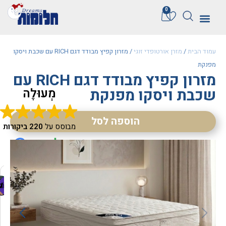
0
עמוד הבית
/
מזרן אורטופדי זוגי
/ מזרון קפיץ מבודד דגם RICH עם שכבת ויסקו
מפנקת
מזרון קפיץ מבודד דגם RICH עם
שכבת ויסקו מפנקת
מְעוּלֶה
הוספה לסל
מבוסס על
220 ביקורות
Liliana Krish
M
שרה קינד
נועה רוטבאום
Sahar
Aviva Porush
dana s
Vile
ד
ק
מ
ח
ר
מ
מ
ח
ה
ל
ש