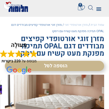
0
עמוד הבית
/
מזרן אורטופדי זוגי
/ מזרן זוגי אורטופדי קפיצים מבודדים דגם
OPAL תמיכה מפנקת מעט קשיח עם ויסקו
מזרן זוגי אורטופדי קפיצים
מבודדים דגם OPAL תמיכה
מְעוּלֶה
מפנקת מעט קשיח עם ויסקו
מבוסס על
220 ביקורות
הוספה לסל
Liliana Krish
M
שרה קינד
נועה רוטבאום
Sahar
Aviva Porush
dana s
Vile
ד
ק
מ
ח
ר
מ
מ
ח
ה
ל
ש