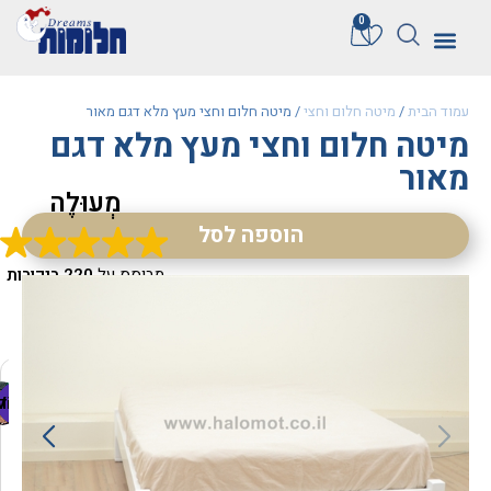
0
עמוד הבית
/
מיטה חלום וחצי
/ מיטה חלום וחצי מעץ מלא דגם מאור
מיטה חלום וחצי מעץ מלא דגם
מאור
מְעוּלֶה
הוספה לסל
מבוסס על
220 ביקורות
Liliana Krish
M
שרה קינד
נועה רוטבאום
Sahar
Aviva Porush
dana s
Vile
ד
ק
מ
ח
ר
מ
מ
ח
ה
ל
ש