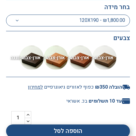
ת
ס
ח
ה
ל
י
.
ה
י
בחר מידה
י
א
ה
א
א
ר
ב
י
מ
י
ד
ע
י
,
ו
ה
ח
ה
120X190 - ₪1,800.00
ע
י
ם
ש
ע
ת
ת
ס
,
צ
ב
ב
י
ם
א
ח
א
ע
ו
,
ח
ת
מ
ד
ל
ד
ב
צבעים
ת
ז
ו
.
א
י
ה
י
ו
ה
מ
ר
נ
ו
ב
ב
ב
ד
ט
י
ש
ה
ר
ו
ד
ש
ת
ל
ן
ח
נ
פ
מ
ק
י
נ
פ
,
ש
י
נ
ב
ת
ר
ג
ו
ו
ב
ת
י
ח
י
ו
ר
נ
ת
ת
י
ם
ר
ב
ת
ו
י
מ
י
כ
ו
ג
א
מ
ת
הובלה ₪350
כפוף לאזורים גיאוגרפיים
למחירון
ת
י
ש
ל
ס
ד
ת
ע
מ
ו
ד
ה
כ
ב
ו
ר
ו
ק
עד 10 תשלומים
בכ. אשראי
ה
ע
ו
ך
ל
ל
ש
ל
צ
ר
ם
א
מ
נ
ו
ה
ה
ו
כ
נ
נ
ה
ו
מ
י
ח
ע
י
כ
צ
ש
ת
י
ה
ד
י
ש
נ
י
י
,
ו
מ
ר
ת
הוספה לסל
ה
ו
ג
ר
ה
ח
א
י
.