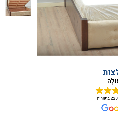
צות
ּלֶה
220 ביקורות