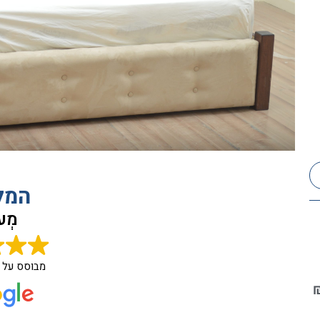
המל
מְעו
מבוסס על