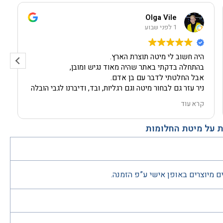
Olga Vile
1 לפני שבוע
היה חשוב לי מיטה תוצרת הארץ.
בהתחלה בדקתי באתר שהיה מאוד נגיש ומובן,
אבל החלטתי לדבר עם בן אדם.
ניר עזר גם לבחור מיטה וגם רגליות, ובד, ודיברנו לגבי הובלה
עצמה, ומה קורה אם פתאום חירום.
קרא עוד
גם הייתי צריכה מנוף.
החבריה הגיעו בזמן, הכל מתואם.
 על מיטת החלומות
גם פירקו ישן והוציאו, גם התקינו מיטה חדשה. בצ'יק!!!!!
והמיטה עצמה מושלמת!!!!!
לא סתם אתם נקראים חלומות,
גם איכות, גם שירות מכל הסוגים.
באמת הכל כמו בחלום הכי טוב!!!
ם מיוצרים באופן אישי ע”פ הזמנה.
ממליצה מכל הלב!!!!!
תודה ענקית שוב ושוב.