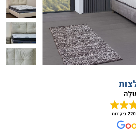
צות
ּלֶה
220 ביקורות