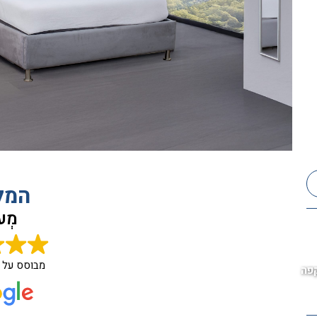
המל
מְעו
מבוסס על