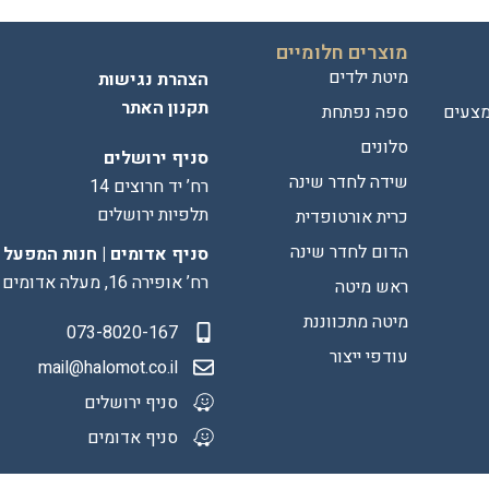
מוצרים חלומיים
מיטת ילדים
הצהרת נגישות
תקנון האתר
מצעים
ספה נפתחת
סלונים
סניף ירושלים
שידה לחדר שינה
רח’ יד חרוצים 14
תלפיות ירושלים
כרית אורטופדית
הדום לחדר שינה
סניף אדומים | חנות המפעל
רח’ אופירה 16, מעלה אדומים
ראש מיטה
מיטה מתכווננת
073-8020-167
עודפי ייצור
mail@halomot.co.il
סניף ירושלים
סניף אדומים