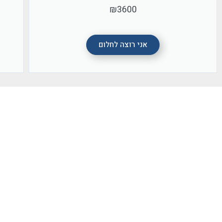
ב
.
ב
ה
י
.
ל
ה
₪3600
ט
מ
ש
ח
ק
מ
ד
ת
ח
ב
ם
נ
ל
ק
ב
ו
ע
ח
י
ו
ו
צ
ר
ד
אני רוצה לחלום
ם
ר
א
ת
ע
ו
ע
ה
ה
ג
י
.
ל
ע
ם
ע
ו
ד
ר
מ
י
י
ב
ל
ב
ו
,
א
.
ו
ן
ה
ל
ל
ה
ו
מ
ת
א
י
ה
,
י
ד
צ
נ
ד
ח
ו
מ
ה
ק
א
ד
ם
ס
ה
י
ס
ש
ת
י
.
ו
ת
ט
ב
ו
י
ר
נ
ה
ק
ו
ל
ב
מ
ה
י
ש
נ
ת
נ
,
י
!
ר
י
ה
ו
י
נ
ט
ע
ר
מ
מ
(
ו
ה
ז
ו
ע
ז
ל
ת
נ
ר
ת
ו
ר
א
ן
פ
ג
ל
ו
ש
ה
ל
ם
ה
נ
ה
ר
א
ל