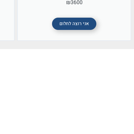
₪3600
ב
.
ב
ה
י
.
ל
ה
ט
מ
ש
ח
ק
מ
ד
ת
ח
ב
ם
נ
ל
ק
ב
ו
ע
ח
י
ו
ו
צ
ר
ד
אני רוצה לחלום
ם
ר
א
ת
ע
ו
ע
ה
ה
ג
י
.
ל
ע
ם
ע
ו
ד
ר
מ
י
י
ב
ל
ב
ו
,
א
.
ו
ן
ה
ל
ל
ה
ו
מ
ת
א
י
ה
,
י
ד
צ
נ
ד
ח
ו
מ
ה
ק
א
ד
ם
ס
ה
י
ס
ש
ת
י
.
ו
ת
ט
ב
ו
י
ר
נ
ה
ק
ו
ל
ב
מ
ה
י
ש
נ
ת
נ
,
י
!
ר
י
ה
ו
י
נ
ט
ע
ר
מ
מ
(
ו
ה
ז
ו
ע
ז
ל
ת
נ
ר
ת
ו
ר
א
ן
פ
ג
ל
ו
ש
ה
ל
ם
ה
נ
ה
ר
א
ל