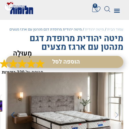
0
עמוד הבית
/
מיטה יהודית
/ מיטה יהודית מרופדת דגם מנהטן עם ארגז מצעים
מיטה יהודית מרופדת דגם
מנהטן עם ארגז מצעים
מְעוּלֶה
הוספה לסל
מבוסס על
220 ביקורות
Liliana Krish
M
שרה קינד
נועה רוטבאום
Sahar
Aviva Porush
dana s
Vile
ד
ק
מ
ח
ר
מ
מ
ח
ה
ל
ש