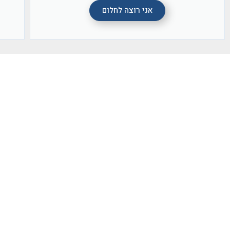
ב
.
ב
ה
י
.
ל
ה
אני רוצה לחלום
ט
מ
ש
ח
ק
מ
ד
ת
ח
ב
ם
נ
ל
ק
ב
ו
ע
ח
י
ו
ו
צ
ר
ד
ם
ר
א
ת
ע
ו
ע
ה
ה
ג
י
.
ל
ע
ם
ע
ו
ד
ר
מ
י
י
ב
ל
ב
ו
,
א
.
ו
ן
ה
ל
ל
ה
ו
מ
ת
א
י
ה
,
י
ד
צ
נ
ד
ח
ו
מ
ה
ק
א
ד
ם
ס
ה
י
ס
ש
ת
י
.
ו
ת
ט
ב
ו
י
ר
נ
ה
ק
ו
ל
ב
מ
ה
י
ש
נ
ת
נ
,
י
!
ר
י
ה
ו
י
נ
ט
ע
ר
מ
מ
(
ו
ה
ז
ו
ע
ז
ל
ת
נ
ר
ת
ו
ר
א
ן
פ
ג
ל
ו
ש
ה
ל
ם
ה
נ
ה
ר
א
ל