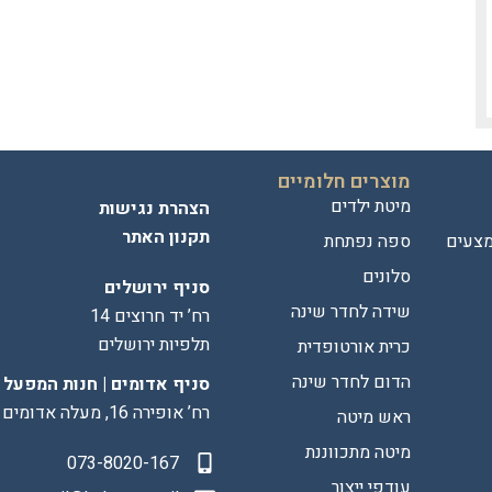
מוצרים חלומיים
מיטת ילדים
הצהרת נגישות
תקנון האתר
מצעים
ספה נפתחת
סלונים
סניף ירושלים
שידה לחדר שינה
רח’ יד חרוצים 14
תלפיות ירושלים
כרית אורטופדית
הדום לחדר שינה
סניף אדומים | חנות המפעל
רח’ אופירה 16, מעלה אדומים
ראש מיטה
מיטה מתכווננת
073-8020-167
עודפי ייצור