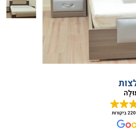
צות
ּלֶה
220 ביקורות