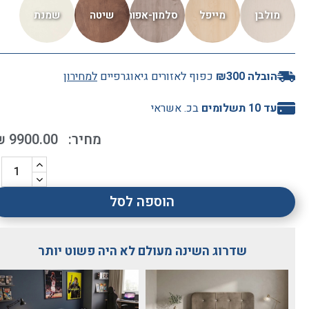
Paz
4 לפני ימים
הובלה ₪300
כפוף לאזורים גיאוגרפיים
למחירון
שירות מעל המצופה, מיטה מדהימה, עבודת נגרות מקצועית.
ממליצה לכולם בחום!!
עד 10 תשלומים
בכ. אשראי
₪
9900.00
הוספה לסל
שדרוג השינה מעולם לא היה פשוט יותר