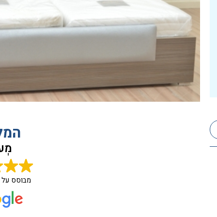
המל
מְעו
מבוסס על