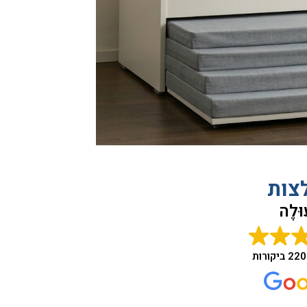
צות
ּלֶה
220 ביקורות