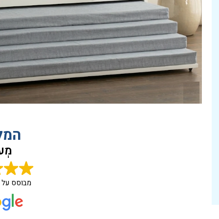
המל
מְעו
מבוסס על