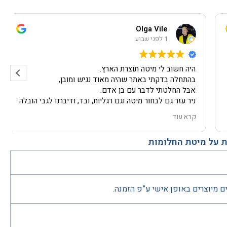
Olga Vile
1 לפני שבוע
היה חשוב לי מיטה תוצרת הארץ.
בהתחלה בדקתי באתר שהיה מאוד נגיש ומובן,
אבל החלטתי לדבר עם בן אדם.
ניר עזר גם לבחור מיטה וגם רגליות, ובד, ודיברנו לגבי הובלה
עצמה, ומה קורה אם פתאום חירום.
קרא עוד
גם הייתי צריכה מנוף.
החבריה הגיעו בזמן, הכל מתואם.
 על מיטת החלומות
גם פירקו ישן והוציאו, גם התקינו מיטה חדשה. בצ'יק!!!!!
והמיטה עצמה מושלמת!!!!!
לא סתם אתם נקראים חלומות,
גם איכות, גם שירות מכל הסוגים.
באמת הכל כמו בחלום הכי טוב!!!
ם מיוצרים באופן אישי ע”פ הזמנה.
ממליצה מכל הלב!!!!!
תודה ענקית שוב ושוב.