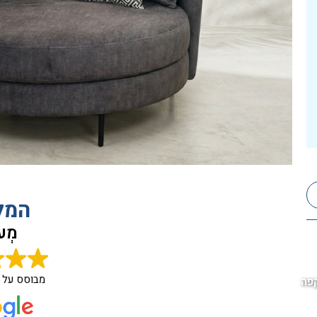
המל
מְעו
מבוסס על