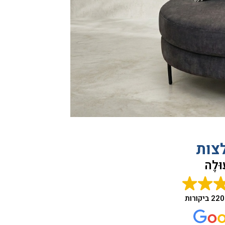
צות
ּלֶה
220 ביקורות