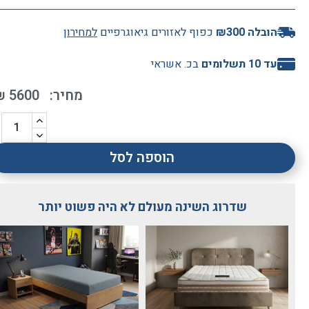
הובלה ₪300
כפוף לאזורים גיאוגרפיים
למחירון
Paz
2 לפני ימים
עד 10 תשלומים
בכ. אשראי
₪
5600
שירות מעל המצופה, מיטה מדהימה, עבודת נגרות מקצועית.
ממליצה לכולם בחום!!
הוספה לסל
שדרוג השינה מעולם לא היה פשוט יותר