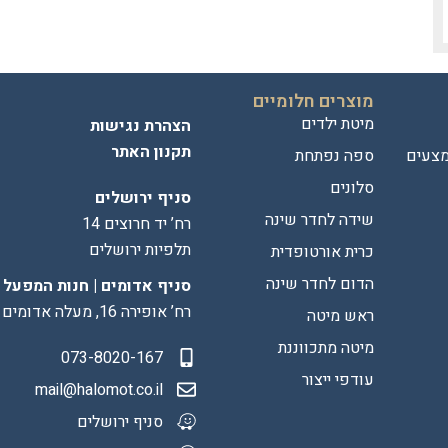
מוצרים חלומיים
מיטת ילדים
הצהרת נגישות
תקנון האתר
מצעים
ספה נפתחת
סלונים
סניף ירושלים
שידה לחדר שינה
רח’ יד חרוצים 14
תלפיות ירושלים
כרית אורטופדית
הדום לחדר שינה
סניף אדומים | חנות המפעל
רח’ אופירה 16, מעלה אדומים
ראש מיטה
מיטה מתכווננת
073-8020-167
עודפי ייצור
mail@halomot.co.il
סניף ירושלים