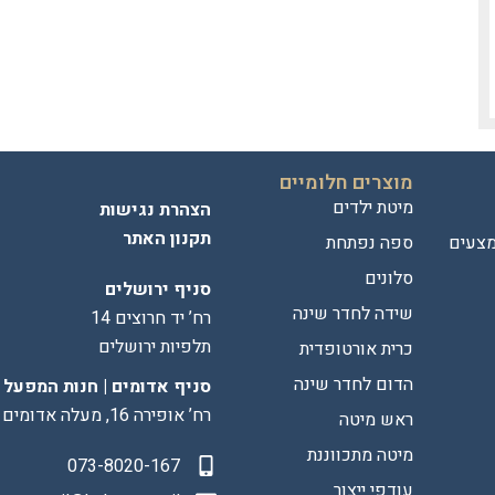
מוצרים חלומיים
מיטת ילדים
הצהרת נגישות
תקנון האתר
מצעים
ספה נפתחת
סלונים
סניף ירושלים
שידה לחדר שינה
רח’ יד חרוצים 14
תלפיות ירושלים
כרית אורטופדית
הדום לחדר שינה
סניף אדומים | חנות המפעל
רח’ אופירה 16, מעלה אדומים
ראש מיטה
מיטה מתכווננת
073-8020-167
עודפי ייצור