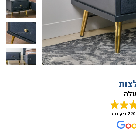
צות
ּלֶה
220 ביקורות