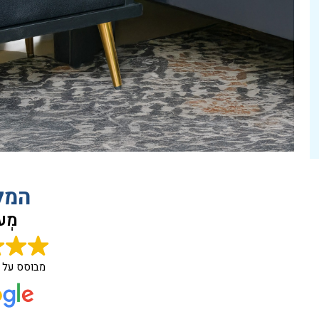
המל
מְעו
מבוסס על