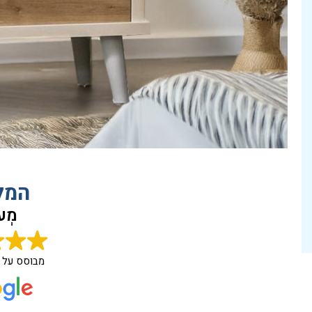
המל
מְעו
מבוסס על