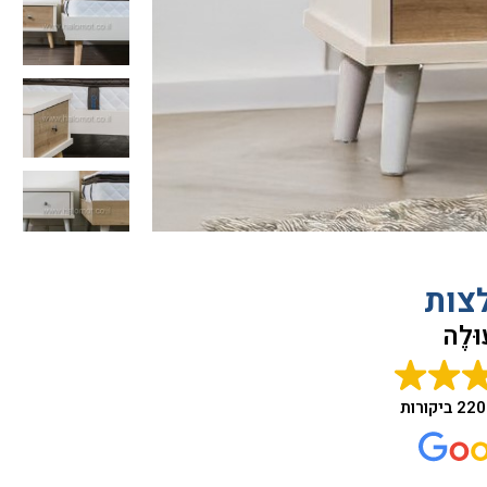
צות
ּלֶה
220 ביקורות