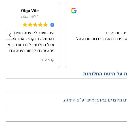
Olga Vile
1 לפני שבוע
היה חשוב לי מיטה תוצרת הארץ.
בהתחלה בדקתי באתר שהיה מאוד נגיש ומובן,
אבל החלטתי לדבר עם בן אדם.
ניר עזר גם לבחור מיטה וגם רגליות, ובד, ודיברנו לגבי הובלה
עצמה, ומה קורה אם פתאום חירום.
קרא עוד
גם הייתי צריכה מנוף.
החבריה הגיעו בזמן, הכל מתואם.
 על מיטת החלומות
גם פירקו ישן והוציאו, גם התקינו מיטה חדשה. בצ'יק!!!!!
והמיטה עצמה מושלמת!!!!!
לא סתם אתם נקראים חלומות,
גם איכות, גם שירות מכל הסוגים.
באמת הכל כמו בחלום הכי טוב!!!
ם מיוצרים באופן אישי ע”פ הזמנה.
ממליצה מכל הלב!!!!!
תודה ענקית שוב ושוב.