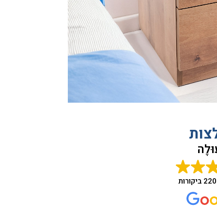
צות
ּלֶה
220 ביקורות