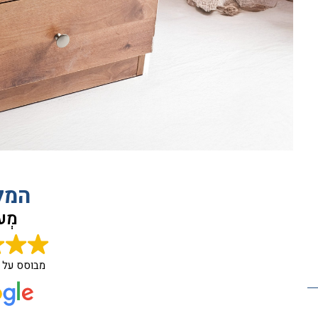
המל
מְעו
מבוסס על