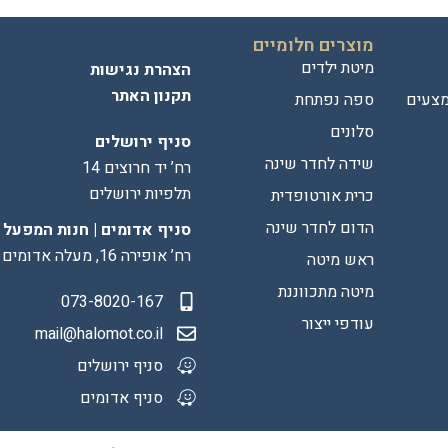
מוצרים חלומיים
מיטת ילדים
הצהרת נגישות
תקנון האתר
מצעים
ספה נפתחת
סלונים
סניף ירושלים
שידה לחדר שינה
רח’ יד חרוצים 14
תלפיות ירושלים
כרית אורטופדית
הדום לחדר שינה
סניף אדומים | חנות המפעל
רח’ אופירה 16, מעלה אדומים
ראש מיטה
מיטה מתכווננת
073-8020-167
עודפי ייצור
mail@halomot.co.il
סניף ירושלים
סניף אדומים