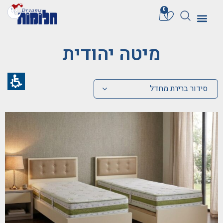
חילתו
0
ל
ף
ינטרנט,
מיטה יהודית
חץ
נטר
די
סידור ברירת מחדל
עבור
אזור
וכן
רכזי