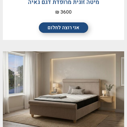
מיטה זוגית מרופדת דגם גאיה
3600 ₪
אני רוצה לחלום
אימייל
אישור מדיניות פרטיות