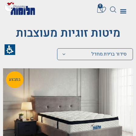
חילתו
0
ל
ף
ינטרנט,
מיטות זוגיות מעוצבות
חץ
נטר
די
סידור ברירת מחדל
עבור
אזור
וכן
במבצע
רכזי