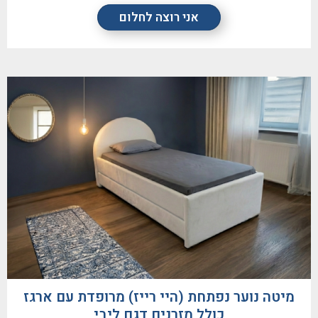
אני רוצה לחלום
מיטה נוער נפתחת (היי רייז) מרופדת עם ארגז
כולל מזרנים דגם ליבי