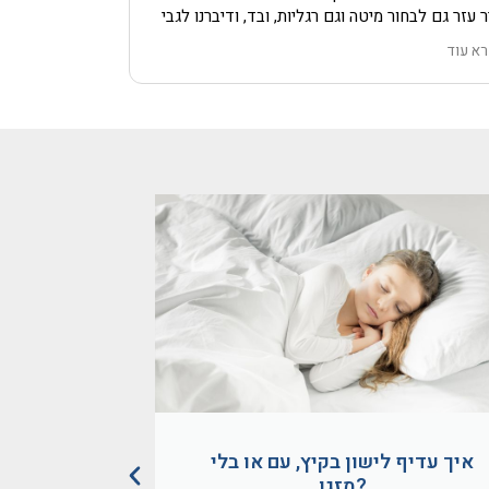
ר עזר גם לבחור מיטה וגם רגליות, ובד, ודיברנו לגבי
בלה עצמה, ומה קורה אם פתאום חירום.
א עוד
 הייתי צריכה מנוף.
בריה הגיעו בזמן, הכל מתואם.
 פירקו ישן והוציאו, גם התקינו מיטה חדשה.
'יק!!!!!
מיטה עצמה מושלמת!!!!!
 סתם אתם נקראים חלומות,
 איכות, גם שירות מכל הסוגים.
מת הכל כמו בחלום הכי טוב!!!
ליצה מכל הלב!!!!!
דה ענקית שוב ושוב.
איך עדיף לישון בקיץ, עם או בלי
איך לישון 
מזגן?