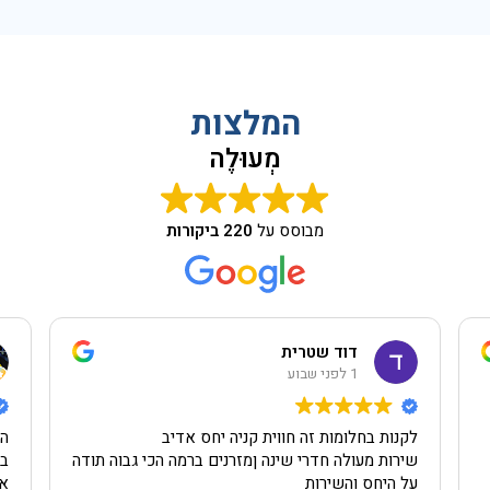
המלצות
מְעוּלֶה
מבוסס על
220 ביקורות
דוד שטרית
1 לפני שבוע
לקנות בחלומות זה חווית קניה יחס אדיב
הי
שירות מעולה חדרי שינה ןמזרנים ברמה הכי גבוה תודה
בה
על היחס והשירות
אב