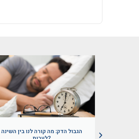
 להתעורר
הגבול הדק: מה קורה לנו בין השינה
ה טבעית
לערות?