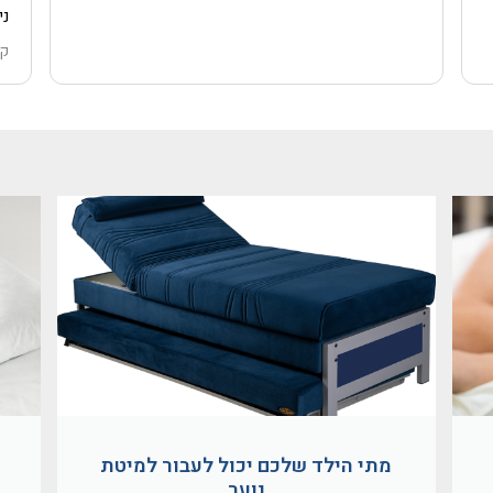
ני
הו
קר
גם
הח
גם
בצ
וה
לא
גם
בא
ממ
תו
מתי הילד שלכם יכול לעבור למיטת
נוער