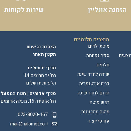
הזמנה אונליין
שירות לקוחות
מוצרים חלומיים
מיטת ילדים
הצהרת נגישות
תקנון האתר
מצעים
ספה נפתחת
סלונים
סניף ירושלים
שידה לחדר שינה
רח’ יד חרוצים 14
תלפיות ירושלים
כרית אורטופדית
הדום לחדר שינה
סניף אדומים | חנות המפעל
רח’ אופירה 16, מעלה אדומים
ראש מיטה
מיטה מתכווננת
073-8020-167
עודפי ייצור
mail@halomot.co.il