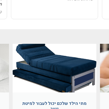
ני
הו
קר
גם
הח
גם
בצ
וה
לא
גם
בא
ממ
תו
מתי הילד שלכם יכול לעבור למיטת
נוער