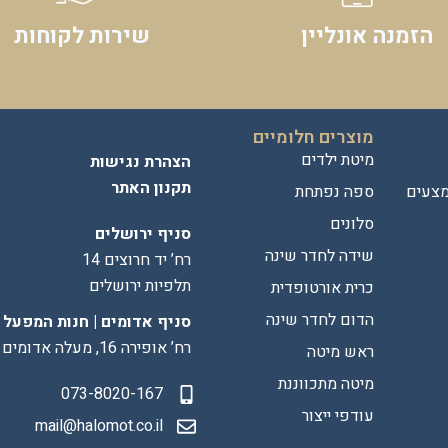
הזמנה אונליין
שירות לקוחות
מוצרים חלומיים
מיטת ילדים
הצהרת נגישות
תקנון האתר
מצעים
ספה נפתחת
סלונים
סניף ירושלים
שידה לחדר שינה
רח’ יד חרוצים 14
תלפיות ירושלים
כרית אורטופדית
הדום לחדר שינה
סניף אדומים | חנות המפעל
רח’ אופירה 16, מעלה אדומים
ראש מיטה
מיטה מתכווננת
073-8020-167
עודפי ייצור
mail@halomot.co.il