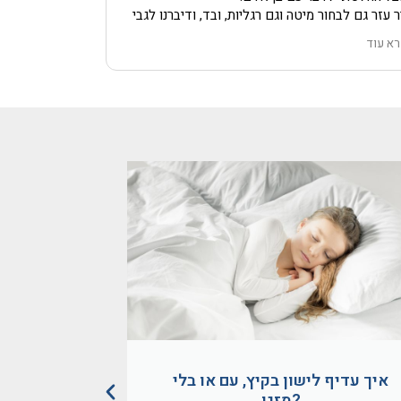
ר עזר גם לבחור מיטה וגם רגליות, ובד, ודיברנו לגבי
בלה עצמה, ומה קורה אם פתאום חירום.
א עוד
 הייתי צריכה מנוף.
בריה הגיעו בזמן, הכל מתואם.
 פירקו ישן והוציאו, גם התקינו מיטה חדשה.
'יק!!!!!
מיטה עצמה מושלמת!!!!!
 סתם אתם נקראים חלומות,
 איכות, גם שירות מכל הסוגים.
מת הכל כמו בחלום הכי טוב!!!
ליצה מכל הלב!!!!!
דה ענקית שוב ושוב.
איך עדיף לישון בקיץ, עם או בלי
איך לישון 
מזגן?