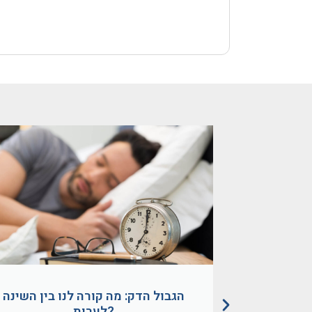
 להתעורר
הגבול הדק: מה קורה לנו בין השינה
ה טבעית
לערות?