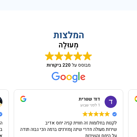
המלצות
מְעוּלֶה
מבוסס על
220 ביקורות
דוד שטרית
1 לפני שבוע
לקנות בחלומות זה חווית קניה יחס אדיב
הי
שירות מעולה חדרי שינה ןמזרנים ברמה הכי גבוה תודה
בה
על היחס והשירות
אב